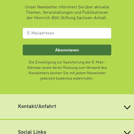
Unser Newsletter informiert Sie über aktuelle
Themen, Veranstaltungen und Publikationen
der Heinrich-Böll-Stiftung Sachsen-Anhalt.
Abonnieren
Die Einwilligung zur Speicherung der E-Mail-
Adresse sowie deren Nutzung zum Versand des
Newsletters können Sie mit jedem Newsletter
jederzeit kostenlos widerrrufen.
Kontakt/Anfahrt
Heinrich-Böll-Stiftung Sachsen-Anhalt e. V.
Hansering 20 (Eingang D)
06108 Halle (Saale)
Social Links