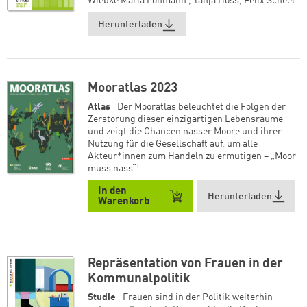
Wiebke Maria Lohmann
,
Tanja Hoss
,
Felix Scheel
weiter lesen
weiter lesen
Zum Warenkorb
Zum Warenkorb
Herunterladen
Mooratlas 2023
Atlas
Der Mooratlas beleuchtet die Folgen der
Zerstörung dieser einzigartigen Lebensräume
und zeigt die Chancen nasser Moore und ihrer
Nutzung für die Gesellschaft auf, um alle
Akteur*innen zum Handeln zu ermutigen – „Moor
muss nass“!
In den
Herunterladen
Warenkorb
Repräsentation von Frauen in der
Kommunalpolitik
Studie
Frauen sind in der Politik weiterhin