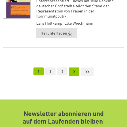
unterrepräsentiert. Dieses aktuelle Ranking
deutscher Großstädte zeigt den Stand der
Repräsentation von Frauen in der
Kommunalpolitik.
Lars Holtkamp
,
Elke Wiechmann
Herunterladen
Seitennummerierung
Aktuelle Seite
Page
Page
Nächste Seite
Letzte Seite
1
2
3
Newsletter abonnieren und
auf dem Laufenden bleiben