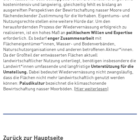
kostenintensiv und langwierig, gleichzeitig fehlt es bislang an
weiter lesen
weiter lesen
Zum Warenkorb
Zum Warenkorb
ausgereiften Perspektiven der Bewirtschaftung nasser Moore und
flächendeckender Zustimmung für die Vorhaben. Eigentums- und
Nutzungsrechte stellen eine weitere Hürde dar. Um den
herausfordernden Prozess der Wiedervernässung erfolgreich zu
realisieren, ist ein hohes Maß an
politischem Willen und Expertise
erforderlich. Es bedarf
enger Zusammenarbeit
mit
Flächeneigentümer*innen, Wasser- und Bodenverbänden,
Naturschutzorganisationen und anderen betroffenen Akteur*innen.
Da der Großteil der entwässerten Flächen aktuell
landwirtschaftlicher Nutzung unterliegt, benötigen insbesondere die
Landwirt*innen umfassende und langfristige
Unterstützung für die
Umstellung.
Dabei bedeutet Wiedervernässung nicht zwangsläufig,
dass die Flächen nicht mehr landwirtschaftlich genutzt werden
können:
Paludikultur
bezeichnet die klimaschonende
Bewirtschaftung nasser Moorböden.
(Hier weiterlesen)
Zurück zur Hauptseite