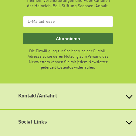
Themen, Veranstaltungen und Publikationen
der Heinrich-Böll-Stiftung Sachsen-Anhalt.
Abonnieren
Die Einwilligung zur Speicherung der E-Mail-
Adresse sowie deren Nutzung zum Versand des
Newsletters können Sie mit jedem Newsletter
jederzeit kostenlos widerrrufen.
Kontakt/Anfahrt
Heinrich-Böll-Stiftung Sachsen-Anhalt e. V.
Hansering 20 (Eingang D)
06108 Halle (Saale)
Social Links
Telefon: +49 345 2023927
Telefax: +49 345 2023928
Facebook