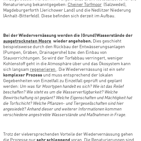
Renaturierung bekanntgegeben:
Cheiner Torfmoor
(Salzwedel),
Magdeburgerforth (Jerichower Land) und die Nedlitzer Niederung
(Anhalt-Bitterfeld). Diese befinden sich derzeit im Aufbau.
Bei der Wiedervernässung werden die (Grund)Wasserstände der
ausgetrockneten Moore
wieder angehoben.
Dies geschieht
beispielsweise durch den Rückbau der Entwässerungsanlagen
(Pumpen, Gräben, Drainagerohe) bzw. den Einbau von
Stauvorrichtungen. So wird der Torfabbau verringert, weniger
Kohlenstoff geht in die Atmosphäre über und das Ökosystem kann
sich langsam
regenerieren
. Die Wiedervernässung ist ein sehr
komplexer Prozess
und muss entsprechend der lokalen
Gegebenheiten von Einzelfall zu Einzelfall geprüft und geplant
werden:
Um was für Moortypen handelt es sich? Wie ist das Relief
beschaffen? Wie steht es um die Wasserverfügbarkeit? Welche
Bewirtschaftung ist geplant? Welche Eigenschaften und Mächtigkeit hat
die Torfschicht? Welche Pflanzen- und Tiergesellschaften sind hier
angesiedelt? Anhand dieser und weiterer Informationen kommen
Zum Warenkorb hinzugefüg
Zum Warenkorb hinzugefüg
verschiedene angestrebte Wasserstände und Maßnahmen in Frage.
Trotz der vielversprechenden Vorteile der Wiedervernässung gehen
die Prozesse nur
sehr schleppend
voran. Die Renaturierungen sind