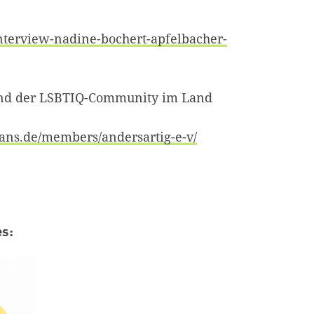
nterview-nadine-bochert-apfelbacher-
and der LSBTIQ-Community im Land
ans.de/members/andersartig-e-v/
Zum Warenkorb hinzugefügt:
Zum Warenkorb hinzugefügt:
es:
weiter lesen
weiter lesen
Zum Warenkorb
Zum Warenkorb