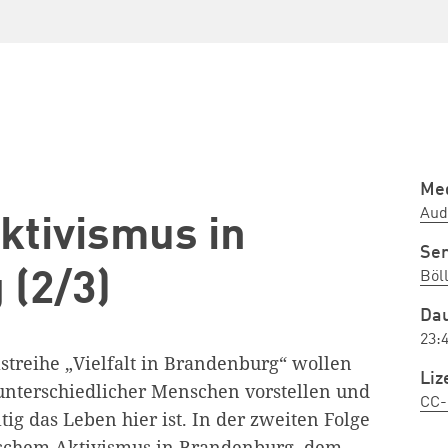
Med
Aud
ktivismus in
Ser
 (2/3)
Böl
Da
23:
streihe „Vielfalt in Brandenburg“ wollen
Liz
unterschiedlicher Menschen vorstellen und
CC-
tig das Leben hier ist. In der zweiten Folge
bischem Aktivismus in Brandenburg, dem