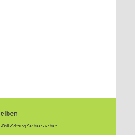
leiben
h-Böll-Stiftung Sachsen-Anhalt.