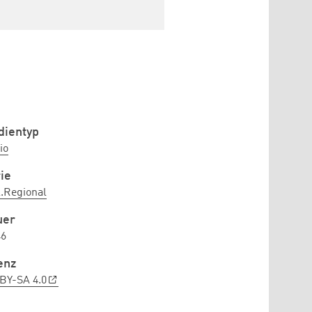
ientyp
io
ie
l.Regional
uer
46
enz
BY-SA 4.0