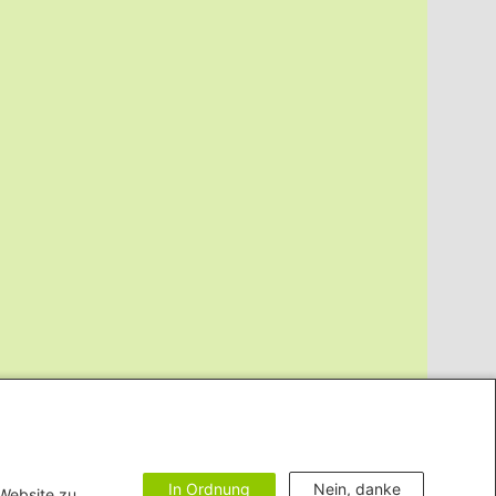
In Ordnung
Nein, danke
 Website zu