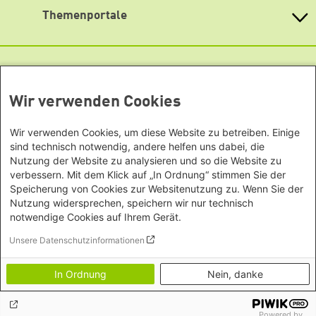
Büro Peking - China
>> Straßenbahnlinien 1, 1E, 2, 5, 5E, 10
Bayern
Themenportale
In direkter Nähe befindet sich ein Parkhaus (B+B
Büro Neu-Delhi - Indien
Berlin
Parkhaus) mit rollstuhlgerechtem Eingang (ca. 3min
Büro Phnom Penh - Kambodscha
Brandenburg
KommunalWiki
Fußweg).
Büro Südostasien
Heimatkunde
Bremen
Lageplan
Grüne Akademie
Büro Seoul - Ostasien | Globaler
Mediatheken
Hamburg
Barrierearmer Zugang zu unseren Büroräumlichkeiten /
Gunda-Werner-Institut
Dialog
Hessen
Veranstaltungsräumen
GreenCampus Weiterbildung
Wir verwenden Cookies
Info Hub Plastic
Afrika
Archiv Grünes Gedächtnis
Mecklenburg-Vorpommern
Newsletter abonnieren
Antifeminismus begegnen
Studienwerk
Büro Horn von Afrika -
Gender Mediathek
Niedersachsen
Wir verwenden Cookies, um diese Website zu betreiben. Einige
Grüne Websites
Somalia/Somaliland, Sudan,
sind technisch notwendig, andere helfen uns dabei, die
Nordrhein-Westfalen
Äthiopien
Nutzung der Website zu analysieren und so die Website zu
Bündnis 90 / Die Grünen
Rheinland-Pfalz
verbessern. Mit dem Klick auf „In Ordnung“ stimmen Sie der
Bundestagsfraktion
Büro Nairobi - Kenia, Uganda,
Saarland
Speicherung von Cookies zur Websitenutzung zu. Wenn Sie der
European Greens
Tansania
Sachsen
Nutzung widersprechen, speichern wir nur technisch
Die Grünen im Europäischen Parlament
Büro Abuja - Nigeria
Green European Foundation
notwendige Cookies auf Ihrem Gerät.
Sachsen-Anhalt
Büro Dakar - Senegal
Schleswig-Holstein
Unsere Datenschutzinformationen
Büro Kapstadt - Südafrika, Namibia,
Footer menu
Datenschutzinformation
Thüringen
Simbabwe
Erklärung zur Barrierefreiheit
In Ordnung
Nein, danke
Europa
Impressum
Büro Sarajevo - Bosnien und
Powered by