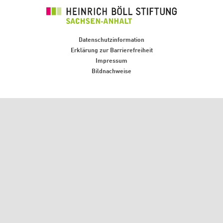
Tansania
Sachsen
Die Grünen im Europäischen Parlament
Büro Abuja - Nigeria
Green European Foundation
Sachsen-Anhalt
Büro Dakar - Senegal
Schleswig-Holstein
Büro Kapstadt - Südafrika, Namibia,
Footer menu
Datenschutzinformation
Thüringen
Simbabwe
Erklärung zur Barrierefreiheit
Europa
Impressum
Bildnachweise
Büro Sarajevo - Bosnien und
Herzegowina, Republik Nord-
Mazedonien
Brüssel - Europäische Union |
Globaler Dialog
Büro Paris - Frankreich, Italien
Büro Thessaloniki - Griechenland
Büro Tbilisi - Region Südkaukasus
Büro Belgrad - Serbien, Montenegro,
Kosovo
Büro Tirana - Albanien
Büro Prag - Tschechische Republik,