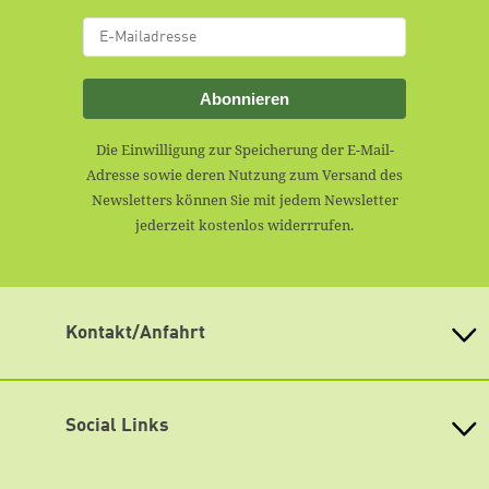
Abonnieren
Die Einwilligung zur Speicherung der E-Mail-
Adresse sowie deren Nutzung zum Versand des
Newsletters können Sie mit jedem Newsletter
jederzeit kostenlos widerrrufen.
Kontakt/Anfahrt
Heinrich-Böll-Stiftung Sachsen-Anhalt e. V.
Hansering 20 (Eingang D)
06108 Halle (Saale)
Social Links
Telefon: +49 345 2023927
Telefax: +49 345 2023928
Facebook