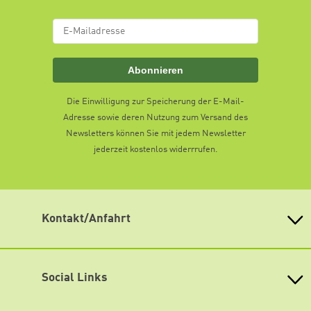
Abonnieren
Die Einwilligung zur Speicherung der E-Mail-
Adresse sowie deren Nutzung zum Versand des
Newsletters können Sie mit jedem Newsletter
jederzeit kostenlos widerrrufen.
Kontakt/Anfahrt
Heinrich-Böll-Stiftung Sachsen-Anhalt e. V.
Hansering 20 (Eingang D)
06108 Halle (Saale)
Social Links
Telefon: +49 345 2023927
Telefax: +49 345 2023928
Facebook