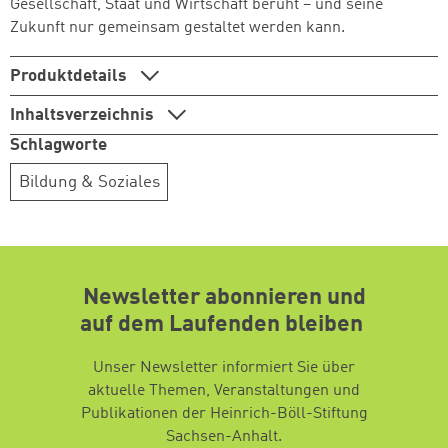
Gesellschaft, Staat und Wirtschaft beruht – und seine
Zukunft nur gemeinsam gestaltet werden kann.
Produktdetails
Inhaltsverzeichnis
Zum Warenkorb hinzugefüg
Zum Warenkorb hinzugefüg
Schlagworte
Bildung & Soziales
weiter lesen
weiter lesen
Zum Warenkorb
Zum Warenkorb
Newsletter abonnieren und
auf dem Laufenden bleiben
Unser Newsletter informiert Sie über
aktuelle Themen, Veranstaltungen und
Publikationen der Heinrich-Böll-Stiftung
Sachsen-Anhalt.